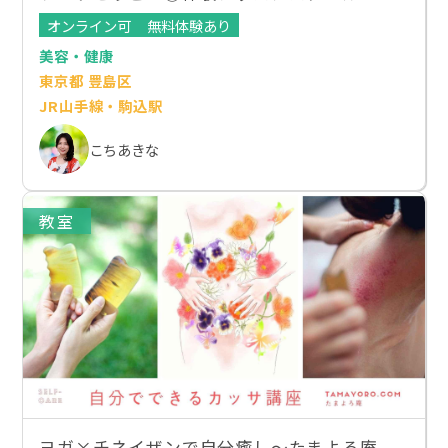
オンライン可
無料体験あり
美容・健康
東京都 豊島区
JR山手線・駒込駅
こちあきな
教室
ヨガ×チネイザンで自分癒し～たまよろ庵