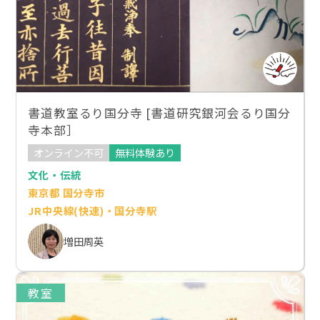
書道教室るり国分寺 [書道研究銀河会るり国分
寺本部］
オンライン不可
無料体験あり
文化・伝統
東京都 国分寺市
JR中央線(快速)・国分寺駅
増田周英
教室