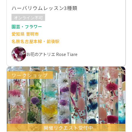
ハーバリウムレッスン3種類
オンライン不可
園芸・フラワー
愛知県 豊明市
名鉄名古屋本線・前後駅
お花のアトリエ Rose Tiare
ワークショップ
開催リクエスト受付中