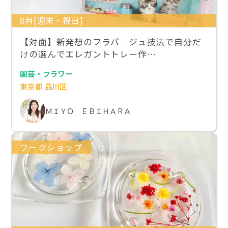
8月[週末・祝日]
【対面】新発想のフラパ―ジュ技法で自分だ
けの選んでエレガントトレー作…
園芸・フラワー
東京都 品川区
ＭＩＹＯ ＥＢＩＨＡＲＡ
ワークショップ