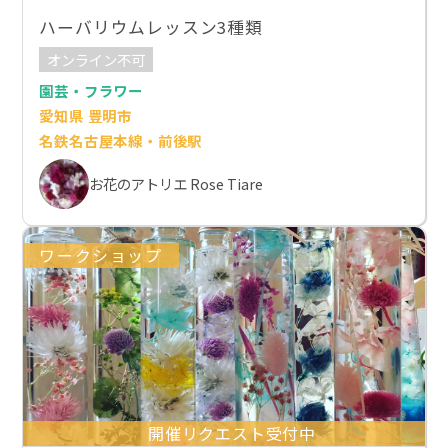
ハーバリウムレッスン3種類
オンライン不可
園芸・フラワー
愛知県 豊明市
名鉄名古屋本線・前後駅
お花のアトリエ Rose Tiare
ワークショップ
開催リクエスト受付中