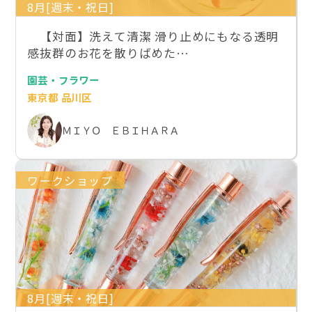
8月[週末・祝日]
【対面】洗えて清潔 滑り止めにもなる透明
感抜群のお花を散りばめた…
園芸・フラワー
東京都 品川区
ＭＩＹＯ ＥＢＩＨＡＲＡ
ワークショップ
8月[週末・祝日]