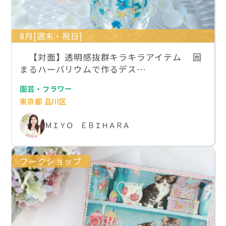
8月[週末・祝日]
【対面】透明感抜群キラキラアイテム 固
まるハーバリウムで作るデス…
園芸・フラワー
東京都 品川区
ＭＩＹＯ ＥＢＩＨＡＲＡ
ワークショップ