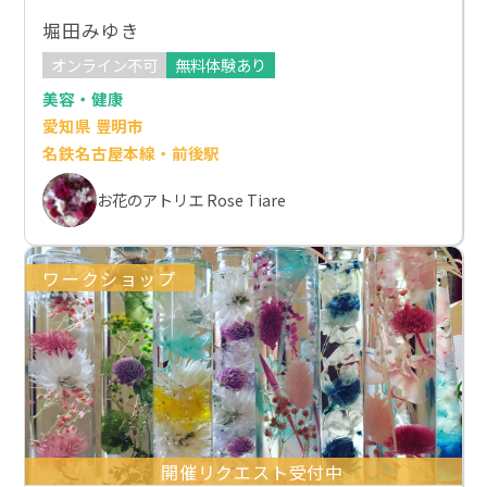
堀田みゆき
オンライン不可
無料体験あり
美容・健康
愛知県 豊明市
名鉄名古屋本線・前後駅
お花のアトリエ Rose Tiare
ワークショップ
開催リクエスト受付中