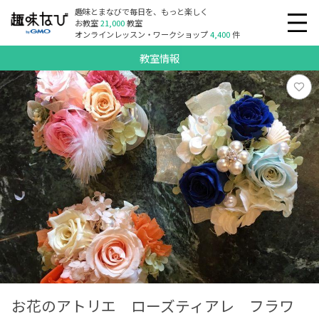
趣味とまなびで毎日を、もっと楽しく
お教室
21,000
教室
オンラインレッスン・ワークショップ
4,400
件
教室情報
お花のアトリエ ローズティアレ フラワ