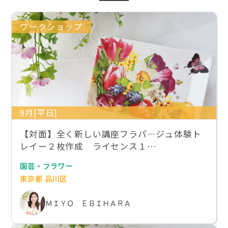
ワークショップ
9月[平日]
【対面】全く新しい講座フラパ―ジュ体験ト
レイー２枚作成 ライセンス１…
園芸・フラワー
東京都 品川区
ＭＩＹＯ ＥＢＩＨＡＲＡ