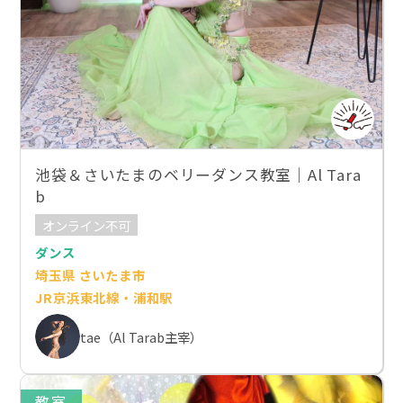
池袋＆さいたまのベリーダンス教室｜Al Tara
b
オンライン不可
ダンス
埼玉県 さいたま市
JR京浜東北線・浦和駅
tae（Al Tarab主宰）
教室