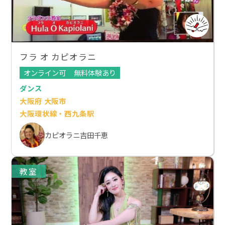
フラ オ カピオラニ
オンライン可
無料体験あり
ダンス
大阪府 大阪市
大阪環状線・西九条駅
カピオラニ吉田千恵
教室