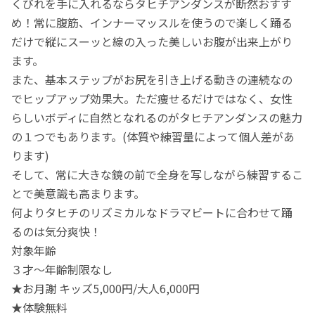
くびれを手に入れるならタヒチアンダンスが断然おすす
め！常に腹筋、インナーマッスルを使うので楽しく踊る
だけで縦にスーッと線の入った美しいお腹が出来上がり
ます。
また、基本ステップがお尻を引き上げる動きの連続なの
でヒップアップ効果大。ただ痩せるだけではなく、女性
らしいボディに自然となれるのがタヒチアンダンスの魅力
の１つでもあります。(体質や練習量によって個人差があ
ります)
そして、常に大きな鏡の前で全身を写しながら練習するこ
とで美意識も高まります。
何よりタヒチのリズミカルなドラマビートに合わせて踊
るのは気分爽快！
対象年齢
３才〜年齢制限なし
★お月謝 キッズ5,000円/大人6,000円
★体験無料