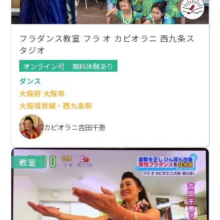
フラダンス教室 フラ オ カピオラニ 西九条ス
タジオ
オンライン可
無料体験あり
ダンス
大阪府 大阪市
大阪環状線・西九条駅
カピオラニ吉田千恵
教室