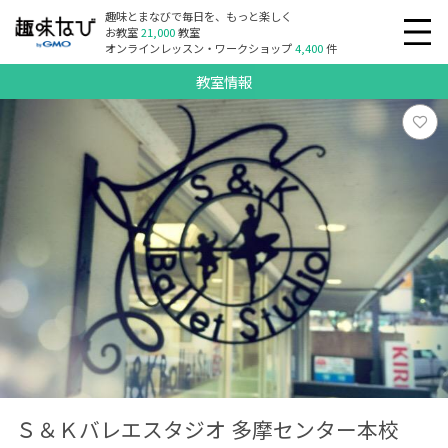
趣味とまなびで毎日を、もっと楽しく
お教室
21,000
教室
オンラインレッスン・ワークショップ
4,400
件
教室情報
Ｓ＆Ｋバレエスタジオ 多摩センター本校