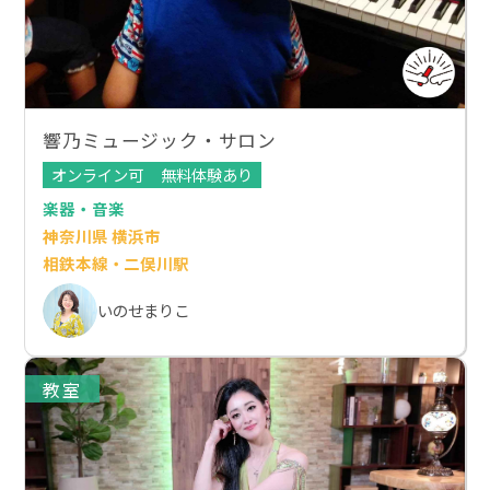
響乃ミュージック・サロン
オンライン可
無料体験あり
楽器・音楽
神奈川県 横浜市
相鉄本線・二俣川駅
いのせまりこ
教室