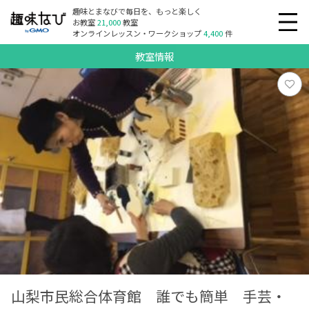
趣味とまなびで毎日を、もっと楽しく
お教室
21,000
教室
オンラインレッスン・ワークショップ
4,400
件
教室情報
山梨市民総合体育館 誰でも簡単 手芸・