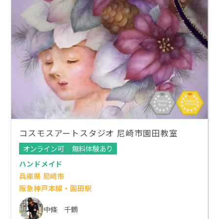
コスモスアートスタジオ 尼崎市園田教室
オンライン可
無料体験あり
ハンドメイド
兵庫県 尼崎市
阪急神戸本線・園田駅
中條 千鶴