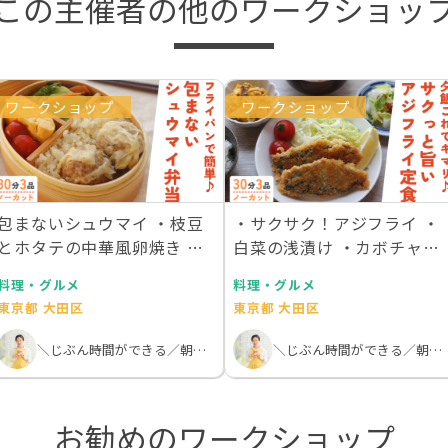
この主催者の他のワークショッ
ワークショップ
ワークショップ
包まないシュウマイ ・枝豆
・サクサク！アジフライ ・
とホタテの中華風卵焼き ・
白菜の浅漬け︎ ・カボチャと
チンゲンサイの中…
ベーコンのデリ…
料理・グルメ
料理・グルメ
東京都 大田区
東京都 大田区
＼じぶん時間ができる／朝活オンライン料理教室
＼じぶん時間ができる／朝活オンライン料理教室
お勧めのワークショップ