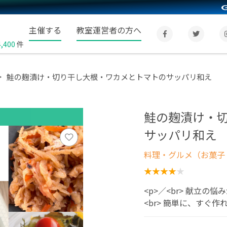
主催する
教室運営者の方へ
4,400
件
鮭の麹漬け・切り干し大根・ワカメとトマトのサッパリ和え
鮭の麹漬け・
サッパリ和え
料理・グルメ（お菓子
<p>／<br> 献立の
<br> 簡単に、すぐ