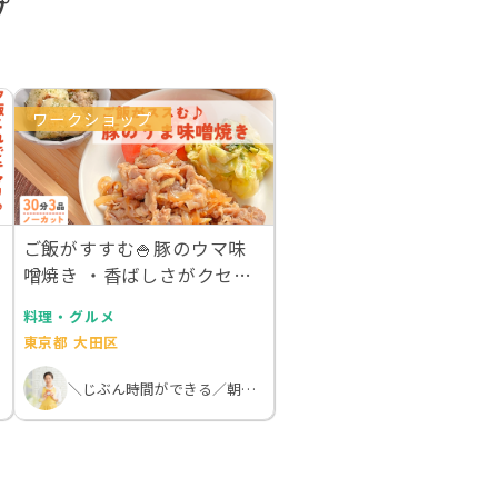
プ
ワークショップ
ご飯がすすむ🍚豚のウマ味
噌焼き ・香ばしさがクセに
なる！青のりポテト…
料理・グルメ
東京都 大田区
＼じぶん時間ができる／朝活オンライン料理教室