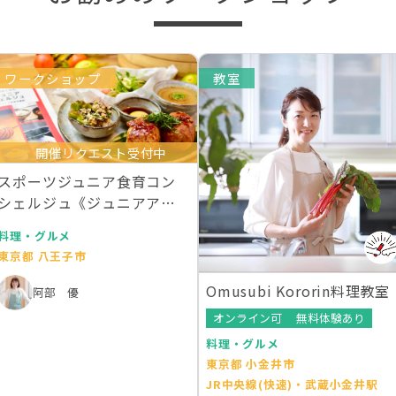
ワークショップ
教室
開催リクエスト受付中
スポーツジュニア食育コン
シェルジュ《ジュニアアス
リート食事学》
料理・グルメ
東京都 八王子市
Omusubi Kororin料理教室
阿部 優
オンライン可
無料体験あり
料理・グルメ
東京都 小金井市
JR中央線(快速)・武蔵小金井駅