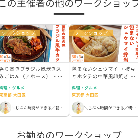
この主催者の他のワークショッ
ワークショップ
ワークショップ
香り高きブラジル風炊き込
包まないシュウマイ ・枝豆
みごはん（アホース） ・ブ
とホタテの中華風卵焼き ・
ラジル風ひとくち牛…
チンゲンサイの中…
料理・グルメ
料理・グルメ
東京都 大田区
東京都 大田区
＼じぶん時間ができる／朝活オンライン料理教室
＼じぶん時間ができる／朝活オンライン料理教室
お勧めのワークショップ