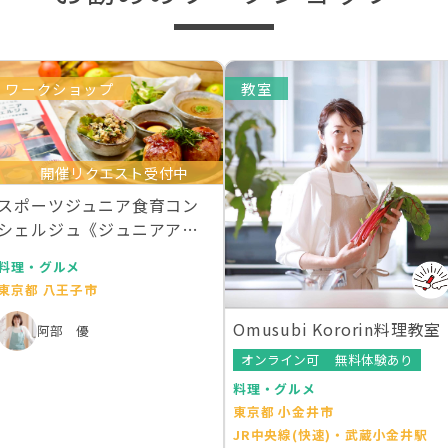
ワークショップ
教室
開催リクエスト受付中
スポーツジュニア食育コン
シェルジュ《ジュニアアス
リート食事学》
料理・グルメ
東京都 八王子市
Omusubi Kororin料理教室
阿部 優
オンライン可
無料体験あり
料理・グルメ
東京都 小金井市
JR中央線(快速)・武蔵小金井駅