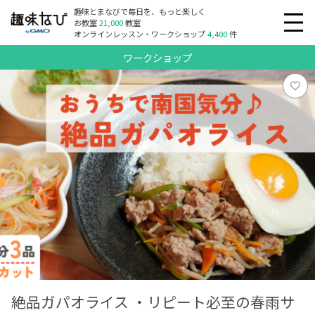
趣味とまなびで毎日を、もっと楽しく
お教室
21,000
教室
オンラインレッスン・ワークショップ
4,400
件
ワークショップ
絶品ガパオライス ・リピート必至の春雨サ