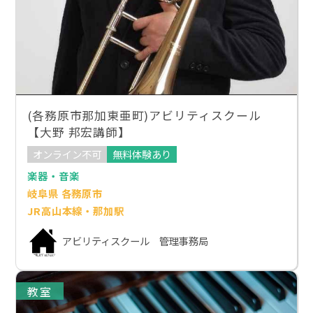
(各務原市那加東亜町)アビリティスクール
【大野 邦宏講師】
オンライン不可
無料体験あり
楽器・音楽
岐阜県 各務原市
JR高山本線・那加駅
アビリティスクール 管理事務局
教室