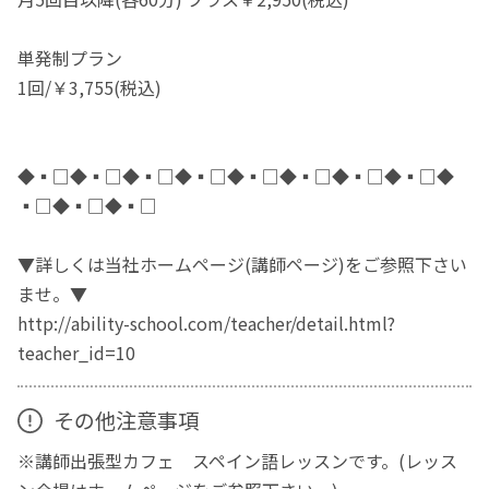
単発制プラン
1回/￥3,755(税込)
◆▪□◆▪□◆▪□◆▪□◆▪□◆▪□◆▪□◆▪□◆
▪□◆▪□◆▪□
▼詳しくは当社ホームページ(講師ページ)をご参照下さい
ませ。▼
http://ability-school.com/teacher/detail.html?
teacher_id=10
その他注意事項
※講師出張型カフェ スペイン語レッスンです。(レッス