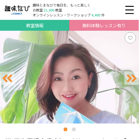
趣味とまなびで毎日を、もっと楽しく
お教室
21,000
教室
オンラインレッスン・ワークショップ
4,400
件
教室情報
無料体験レッスン有り