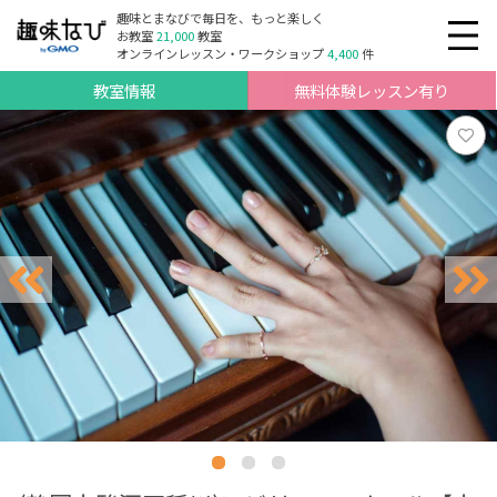
趣味とまなびで毎日を、もっと楽しく
お教室
21,000
教室
オンラインレッスン・ワークショップ
4,400
件
教室情報
無料体験レッスン有り