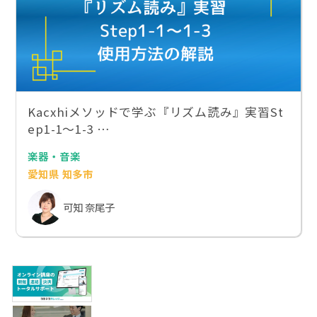
Kacxhiメソッドで学ぶ『リズム読み』実習St
ep1-1〜1-3 …
楽器・音楽
愛知県 知多市
可知 奈尾子