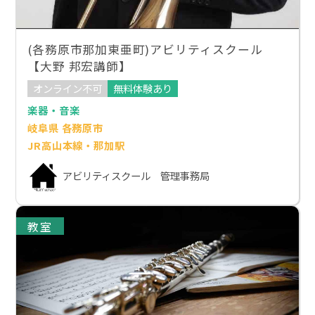
(各務原市那加東亜町)アビリティスクール
【大野 邦宏講師】
オンライン不可
無料体験あり
楽器・音楽
岐阜県 各務原市
JR高山本線・那加駅
アビリティスクール 管理事務局
教室