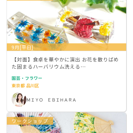
9月[平日]
【対面】食卓を華やかに演出 お花を散りばめ
た固まるハーバリウム洗える…
園芸・フラワー
東京都 品川区
ＭＩＹＯ ＥＢＩＨＡＲＡ
ワークショップ