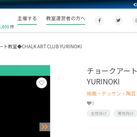
主催する
教室運営者の方へ
4,400
件
教室◆CHALK ART CLUB YURINOKI
チョークアート教室
YURINOKI
絵画・デッサン・陶芸
0
女性向け
男性向け