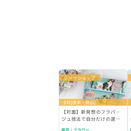
ワークショップ
8月[週末・祝日]
【対面】新発想のフラパ―
ジュ技法で自分だけの選ん
でエレガントトレー作…
園芸・フラワー