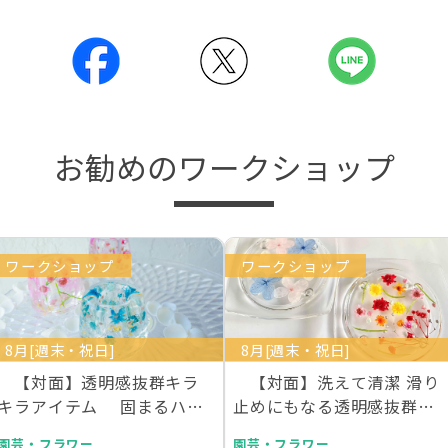
お勧めのワークショップ
ワークショップ
ワークショップ
8月[週末・祝日]
8月[週末・祝日]
【対面】透明感抜群キラ
【対面】洗えて清潔 滑り
キラアイテム 固まるハー
止めにもなる透明感抜群の
バリウムで作るデス…
お花を散りばめた…
園芸・フラワー
園芸・フラワー