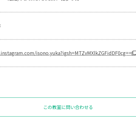
3
.instagram.com/isono.yuka?igsh=MTZvMXlkZGFidDF0cg==
この教室に問い合わせる