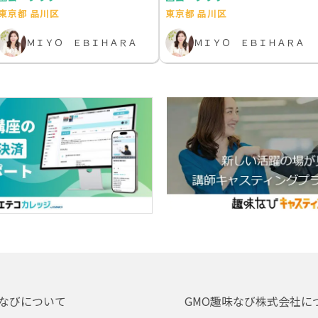
東京都 品川区
東京都 品川区
ＭＩＹＯ ＥＢＩＨＡＲＡ
ＭＩＹＯ ＥＢＩＨＡＲＡ
なびについて
GMO趣味なび株式会社に