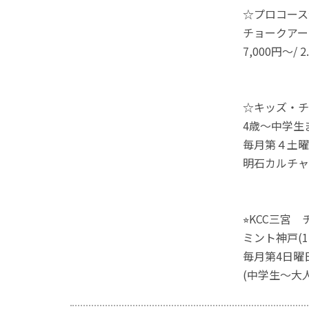
☆プロコース
チョークアー
7,000円～/ 2
☆キッズ・チ
4歳～中学生
毎月第４土曜日1
明石カルチャ
⭐︎KCC三宮
ミント神戸(1
毎月第4日曜日 
(中学生〜大人