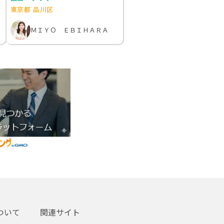
東京都 品川区
ＭＩＹＯ ＥＢＩＨＡＲＡ
ついて
関連サイト