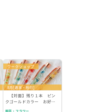
ワークショップ
8月[週末・祝日]
【対面】残り１本 ピン
クゴールドカラー お好き
な本物のお花を１００…
園芸・フラワー