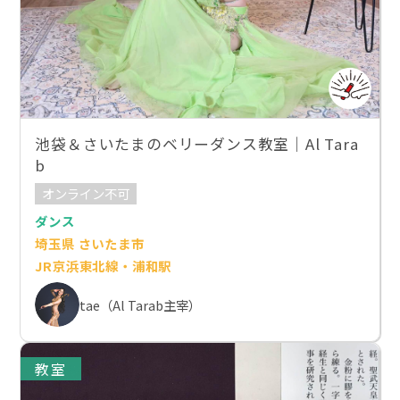
池袋＆さいたまのベリーダンス教室｜Al Tara
b
オンライン不可
ダンス
埼玉県 さいたま市
JR京浜東北線・浦和駅
tae（Al Tarab主宰）
教室