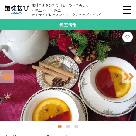
趣味とまなびで毎日を、もっと楽しく
お教室
21,000
教室
オンラインレッスン・ワークショップ
4,400
件
教室情報