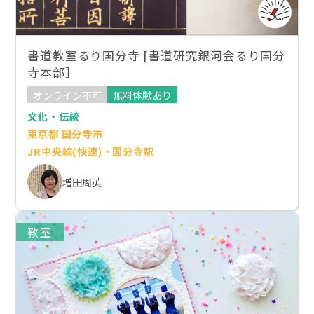
書道教室るり国分寺 [書道研究銀河会るり国分
寺本部］
オンライン不可
無料体験あり
文化・伝統
東京都 国分寺市
JR中央線(快速)・国分寺駅
増田周英
教室