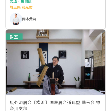
武道・格闘技
埼玉県 和光市
岡本貴功
教室
無外流居合【横浜】国際居合道連盟 鵬玉会 神
奈川支部