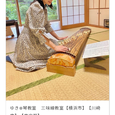
ゆき❄️琴教室 三味線教室【横浜市】【川﨑