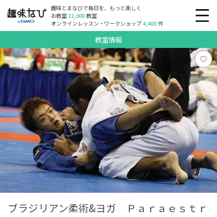
趣味とまなびで毎日を、もっと楽しく
お教室
21,000
教室
オンラインレッスン・ワークショップ
4,400
件
教室情報
ブラジリアン柔術&ヨガ Ｐａｒａｅｓｔｒ