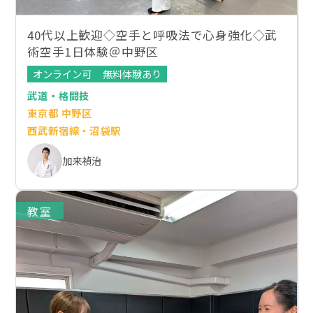
40代以上歓迎◇空手と呼吸法で心身強化◇武
術空手1日体験＠中野区
オンライン可
無料体験あり
武道・格闘技
東京都 中野区
西武新宿線・沼袋駅
加来禎治
教室