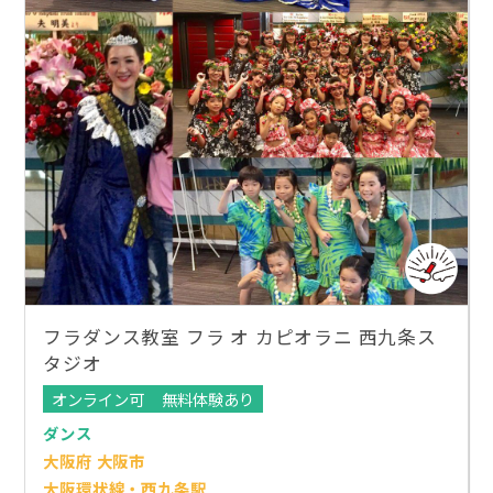
フラダンス教室 フラ オ カピオラニ 西九条ス
タジオ
オンライン可
無料体験あり
ダンス
大阪府 大阪市
大阪環状線・西九条駅