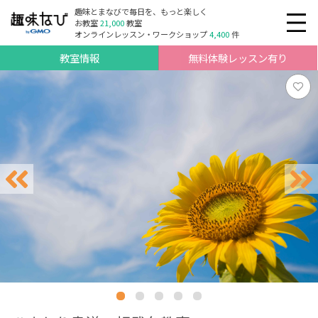
趣味とまなびで毎日を、もっと楽しく
お教室
21,000
教室
オンラインレッスン・ワークショップ
4,400
件
教室情報
無料体験レッスン有り