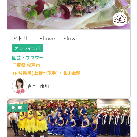
アトリエ Flower Flower
オンライン可
園芸・フラワー
千葉県 松戸市
JR常磐線(上野～取手)・北小金駅
倉原 由加
教室