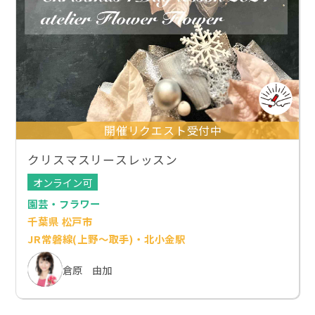
開催リクエスト受付中
クリスマスリースレッスン
オンライン可
園芸・フラワー
千葉県 松戸市
JR常磐線(上野～取手)・北小金駅
倉原 由加