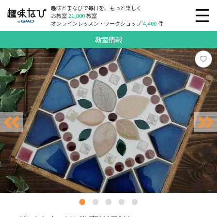
趣味とまなびで毎日を、もっと楽しく
お教室
21,000
教室
オンラインレッスン・ワークショップ
4,400
件
教室情報