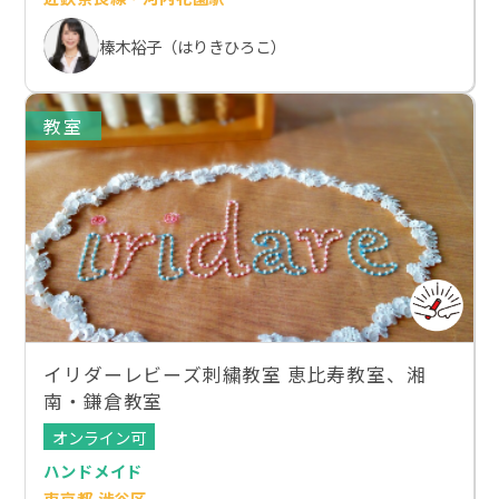
榛木裕子（はりきひろこ）
教室
イリダーレビーズ刺繍教室 恵比寿教室、湘
南・鎌倉教室
オンライン可
ハンドメイド
東京都 渋谷区