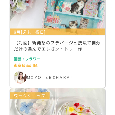
8月[週末・祝日]
【対面】新発想のフラパ―ジュ技法で自分
だけの選んでエレガントトレー作…
園芸・フラワー
東京都 品川区
ＭＩＹＯ ＥＢＩＨＡＲＡ
ワークショップ