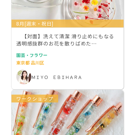
8月[週末・祝日]
【対面】洗えて清潔 滑り止めにもなる
透明感抜群のお花を散りばめた…
園芸・フラワー
東京都 品川区
ＭＩＹＯ ＥＢＩＨＡＲＡ
ワークショップ