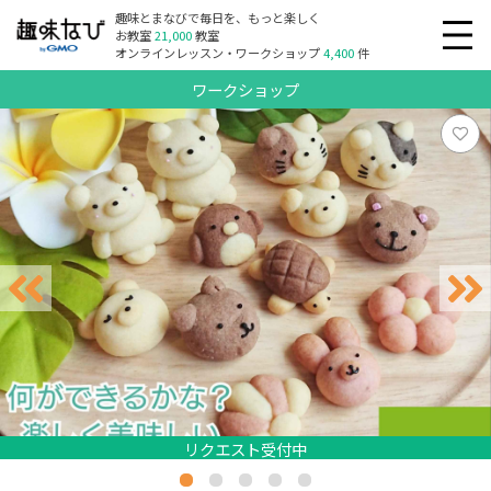
趣味とまなびで毎日を、もっと楽しく
お教室
21,000
教室
オンラインレッスン・ワークショップ
4,400
件
ワークショップ
リクエスト受付中
リクエスト受付中
リクエスト受付中
リクエスト受付中
リクエスト受付中
リクエスト受付中