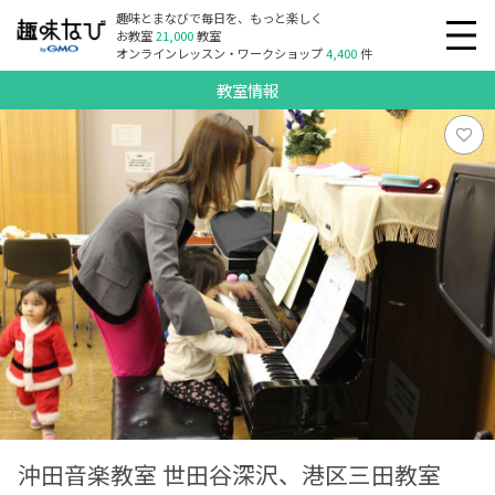
趣味とまなびで毎日を、もっと楽しく
お教室
21,000
教室
オンラインレッスン・ワークショップ
4,400
件
教室情報
沖田音楽教室 世田谷深沢、港区三田教室