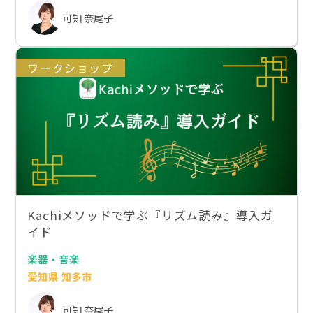
可知 奈尾子
ワークショップ
Kachiメソッドで学ぶ『リズム読み』導入ガ
イド
楽器・音楽
愛知県 知多市
可知 奈尾子