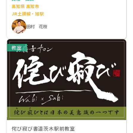
高知県 高知市
JR土讃線・旭駅
田村 花枝
教室
侘び寂び書道茨木駅前教室