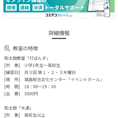
詳細情報
教室の特徴
和太鼓教室「打ぼんず」
[対 象] 小学1年生～高校生
[練習日] 月３回 第１・２・３木曜日
[場 所] 城島総合文化センター「イベントホール」
[時 間] 18：00～19：30
[会 費] 3000円
和太鼓「木連」
[対 象] 高校生以上