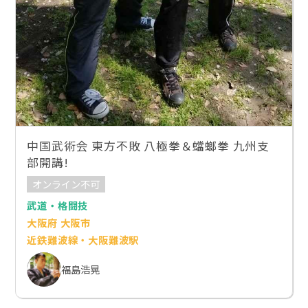
中国武術会 東方不敗 八極拳＆蟷螂拳 九州支
部開講!
オンライン不可
武道・格闘技
大阪府 大阪市
近鉄難波線・大阪難波駅
福島浩晃