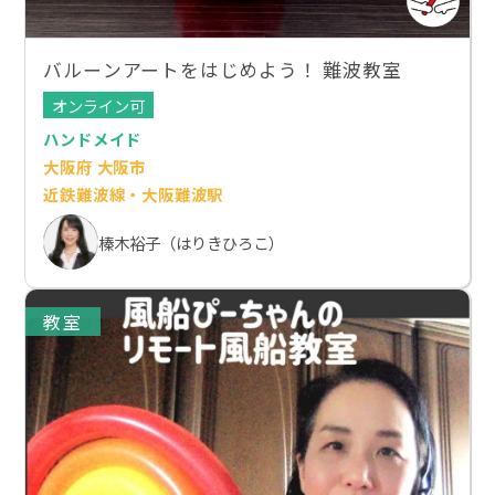
バルーンアートをはじめよう！ 難波教室
オンライン可
ハンドメイド
大阪府 大阪市
近鉄難波線・大阪難波駅
榛木裕子（はりきひろこ）
教室