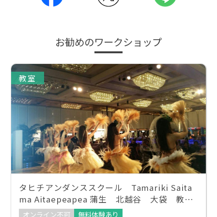
お勧めのワークショップ
教室
タヒチアンダンススクール Tamariki Saita
ma Aitaepeapea 蒲生 北越谷 大袋 教
室 WAnest
オンライン不可
無料体験あり