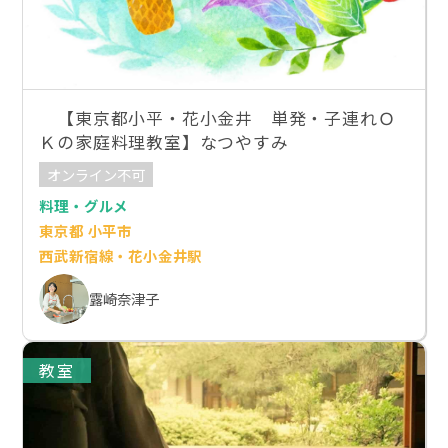
【東京都小平・花小金井 単発・子連れＯ
Ｋの家庭料理教室】なつやすみ
オンライン不可
料理・グルメ
東京都 小平市
西武新宿線・花小金井駅
露崎奈津子
教室