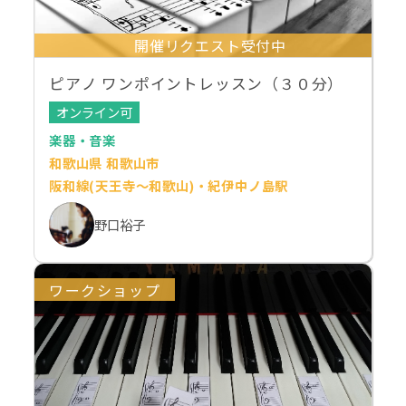
開催リクエスト受付中
ピアノ ワンポイントレッスン（３０分）
オンライン可
楽器・音楽
和歌山県 和歌山市
阪和線(天王寺～和歌山)・紀伊中ノ島駅
野口裕子
ワークショップ