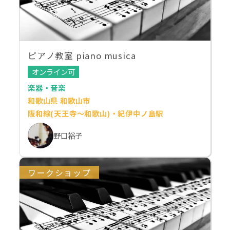
ピアノ教室 piano musica
オンライン可
楽器・音楽
和歌山県 和歌山市
阪和線(天王寺～和歌山)・紀伊中ノ島駅
野口裕子
ワークショップ