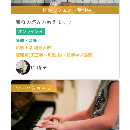
開催リクエスト受付中
音符の読み方教えます♪
オンライン可
楽器・音楽
和歌山県 和歌山市
阪和線(天王寺～和歌山)・紀伊中ノ島駅
野口裕子
ワークショップ