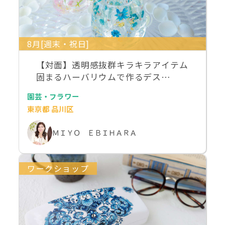
8月[週末・祝日]
【対面】透明感抜群キラキラアイテム
固まるハーバリウムで作るデス…
園芸・フラワー
東京都 品川区
ＭＩＹＯ ＥＢＩＨＡＲＡ
ワークショップ