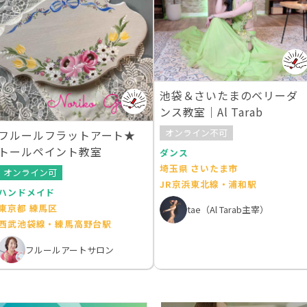
池袋＆さいたまのベリーダ
ンス教室｜Al Tarab
オンライン不可
フルールフラットアート★
トールペイント教室
ダンス
埼玉県 さいたま市
オンライン可
JR京浜東北線・浦和駅
ハンドメイド
東京都 練馬区
tae（Al Tarab主宰）
西武池袋線・練馬高野台駅
フルールアートサロン