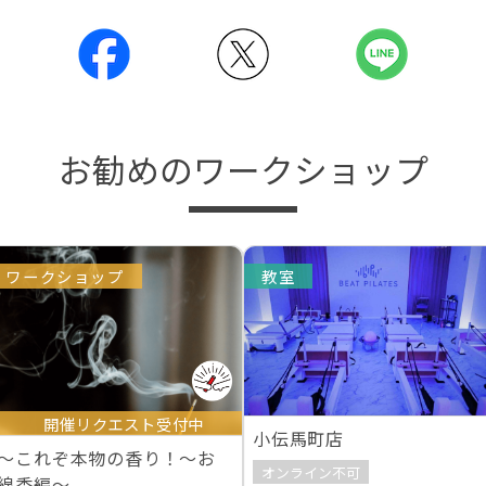
お勧めのワークショップ
ワークショップ
教室
開催リクエスト受付中
小伝馬町店
～これぞ本物の香り！～お
オンライン不可
線香編～