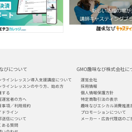
なびについて
GMO趣味なび株式会社に
ンラインレッスン導入支援講座について
運営会社
ンラインレッスンのやり方、始め方
採用情報
催する
個人情報保護方針
室運営者の方へ
特定商取引法の表示
責事項／利用規約
趣味なびエシカル消費推進
イドライン
プロモーションについて
部送信について
メーカー・広告代理店のご
くある質問
問い合わせ