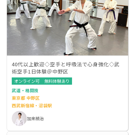
40代以上歓迎◇空手と呼吸法で心身強化◇武
術空手1日体験＠中野区
オンライン可
無料体験あり
武道・格闘技
東京都 中野区
西武新宿線・沼袋駅
加来禎治