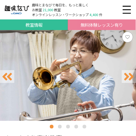
趣味とまなびで毎日を、もっと楽しく
お教室
21,000
教室
オンラインレッスン・ワークショップ
4,400
件
教室情報
無料体験レッスン有り