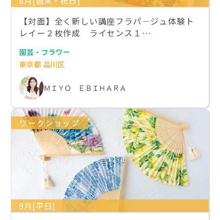
8月[週末・祝日]
【対面】全く新しい講座フラパ―ジュ体験ト
レイー２枚作成 ライセンス１…
園芸・フラワー
東京都 品川区
ＭＩＹＯ ＥＢＩＨＡＲＡ
ワークショップ
9月[平日]