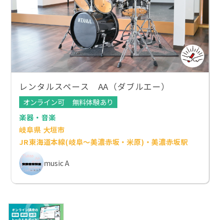
レンタルスペース AA（ダブルエー）
オンライン可
無料体験あり
楽器・音楽
岐阜県 大垣市
JR東海道本線(岐阜～美濃赤坂・米原)・美濃赤坂駅
music A