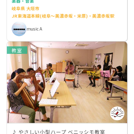
楽器・音楽
岐阜県 大垣市
JR東海道本線(岐阜～美濃赤坂・米原)・美濃赤坂駅
music A
教室
♪ やさしい小型ハープ ベニッシモ教室