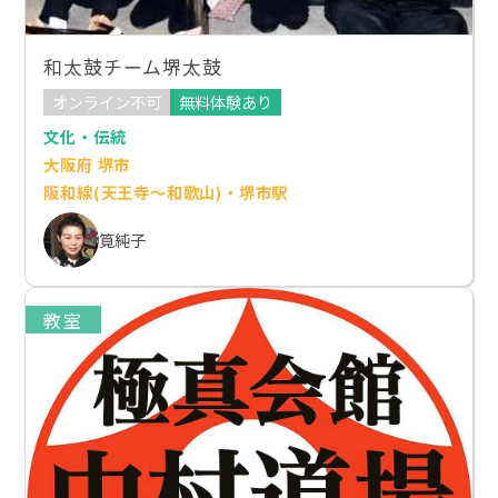
和太鼓チーム堺太鼓
オンライン不可
無料体験あり
文化・伝統
大阪府 堺市
阪和線(天王寺～和歌山)・堺市駅
筧純子
教室