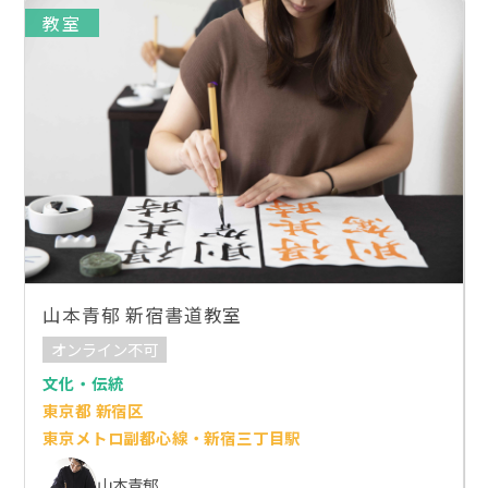
教室
山本青郁 新宿書道教室
オンライン不可
文化・伝統
東京都 新宿区
東京メトロ副都心線・新宿三丁目駅
山本青郁