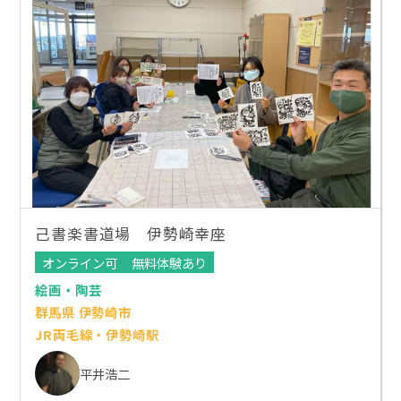
己書楽書道場 伊勢崎幸座
オンライン可
無料体験あり
絵画・陶芸
群馬県 伊勢崎市
JR両毛線・伊勢崎駅
平井浩二