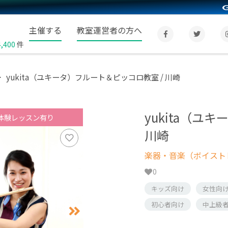
主催する
教室運営者の方へ
4,400
件
yukita（ユキータ）フルート＆ピッコロ教室 / 川崎
yukita（ユ
体験レッスン有り
川崎
楽器・音楽（ボイスト
0
キッズ向け
女性向
初心者向け
中上級