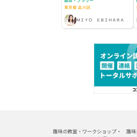
園芸・フラワー
東京都 品川区
ＭＩＹＯ ＥＢＩＨＡＲＡ
趣味の教室・ワークショップ・
趣味