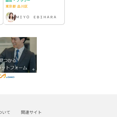
園芸・フラワー
東京都 品川区
ＭＩＹＯ ＥＢＩＨＡＲＡ
ついて
関連サイト