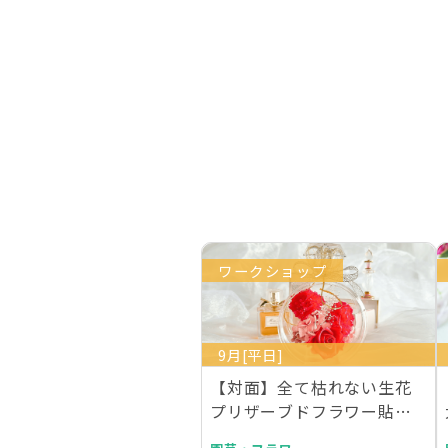
ワークショップ
9月[平日]
【対面】全て枯れない生花
プリザーブドフラワー貼る
だけ簡単エレガント香…