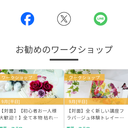
お勧めのワークショップ
ワークショップ
ワークショップ
9月[平日]
9月[平日]
【対面】【初心者お一人様
【対面】全く新しい講座フ
大歓迎！】全て本物 枯れな
ラパ―ジュ体験トレイー２
い生花プリザーブド…
枚作成 ライセンス１…