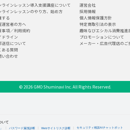
ンラインレッスン導入支援講座について
運営会社
ンラインレッスンのやり方、始め方
採用情報
催する
個人情報保護方針
室運営者の方へ
特定商取引法の表示
責事項／利用規約
趣味なびエシカル消費推進
イドライン
プロモーションについて
部送信について
メーカー・広告代理店のご
くある質問
問い合わせ
© 2026 GMO Shuminavi Inc. All Rights Reserved.