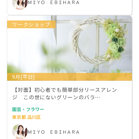
ＭＩＹＯ ＥＢＩＨＡＲＡ
ワークショップ
9月[平日]
【対面】初心者でも簡単部分リースアレン
ジ この世にないグリーンのバラ…
園芸・フラワー
東京都 品川区
ＭＩＹＯ ＥＢＩＨＡＲＡ