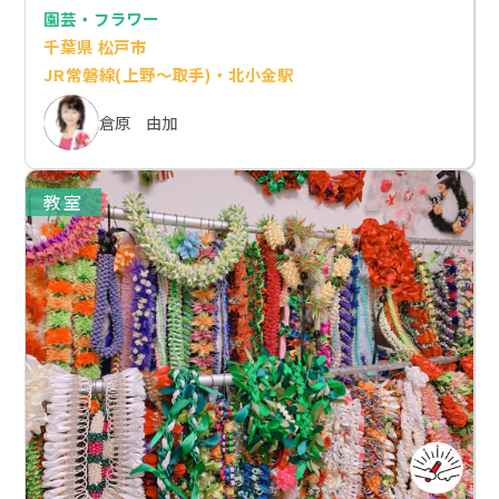
園芸・フラワー
千葉県 松戸市
JR常磐線(上野～取手)・北小金駅
倉原 由加
教室