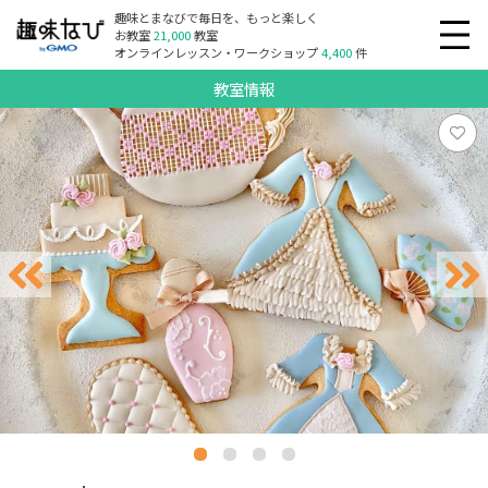
趣味とまなびで毎日を、もっと楽しく
お教室
21,000
教室
オンラインレッスン・ワークショップ
4,400
件
教室情報