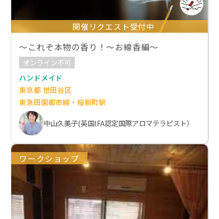
開催リクエスト受付中
～これぞ本物の香り！～お線香編～
オンライン不可
ハンドメイド
東京都 世田谷区
東急田園都市線・桜新町駅
中山久美子(英国IFA認定国際アロマテラピスト）
ワークショップ