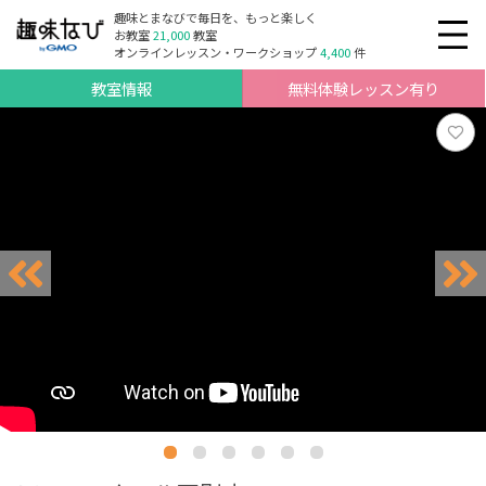
趣味とまなびで毎日を、もっと楽しく
お教室
21,000
教室
オンラインレッスン・ワークショップ
4,400
件
教室情報
無料体験レッスン有り