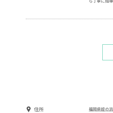
ら丁寧に指導
住所
福岡県姪の浜2