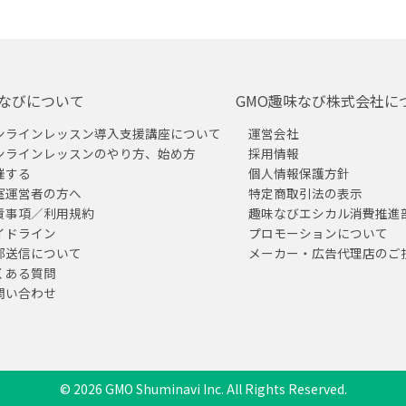
なびについて
GMO趣味なび株式会社に
ンラインレッスン導入支援講座について
運営会社
ンラインレッスンのやり方、始め方
採用情報
催する
個人情報保護方針
室運営者の方へ
特定商取引法の表示
責事項／利用規約
趣味なびエシカル消費推進
イドライン
プロモーションについて
部送信について
メーカー・広告代理店のご
くある質問
問い合わせ
© 2026 GMO Shuminavi Inc. All Rights Reserved.