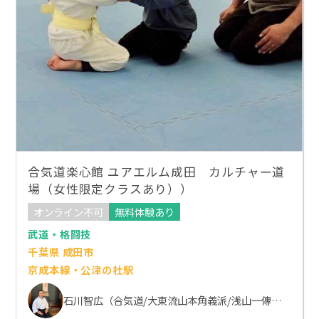
合気道楽心館 ユアエルム成田 カルチャー道
場（女性限定クラスあり））
オンライン不可
無料体験あり
武道・格闘技
千葉県 成田市
京成本線・公津の杜駅
石川智広（合気道/大東流山本角義派/浅山一傳流体術）