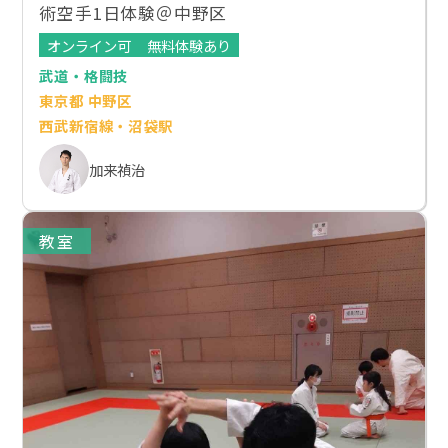
術空手1日体験＠中野区
オンライン可
無料体験あり
武道・格闘技
東京都 中野区
西武新宿線・沼袋駅
加来禎治
教室