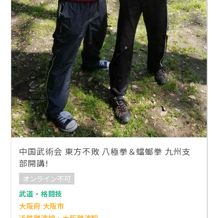
中国武術会 東方不敗 八極拳＆蟷螂拳 九州支
部開講!
オンライン不可
武道・格闘技
大阪府 大阪市
近鉄難波線・大阪難波駅