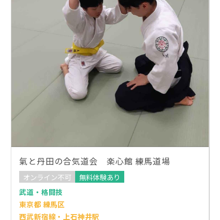
氣と丹田の合気道会 楽心館 練馬道場
オンライン不可
無料体験あり
武道・格闘技
東京都 練馬区
西武新宿線・上石神井駅