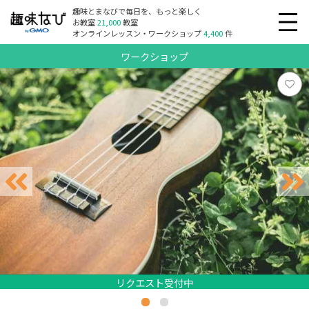
趣味とまなびで毎日を、もっと楽しく
お教室
21,000
教室
オンラインレッスン・ワークショップ
4,400
件
ワークショップ
リクエスト受付中
リクエスト受付中
リクエスト受付中