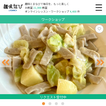
趣味とまなびで毎日を、もっと楽しく
お教室
21,000
教室
オンラインレッスン・ワークショップ
4,400
件
ワークショップ
リクエスト受付中
リクエスト受付中
リクエスト受付中
リクエスト受付中
リクエスト受付中