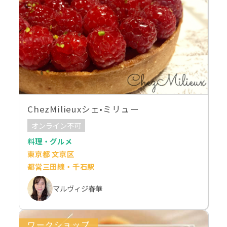
ChezMilieuxシェ•ミリュー
オンライン不可
料理・グルメ
東京都 文京区
都営三田線・千石駅
マルヴィジ春華
ワークショップ