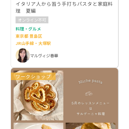
イタリア人から習う手打ちパスタと家庭料
理 夏編
オンライン不可
料理・グルメ
東京都 豊島区
JR山手線・大塚駅
マルヴィジ春華
ワークショップ