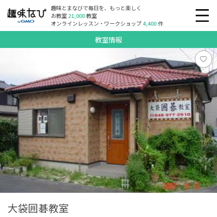
趣味とまなびで毎日を、もっと楽しく
お教室
21,000
教室
オンラインレッスン・ワークショップ
4,400
件
教室情報
大袋囲碁教室