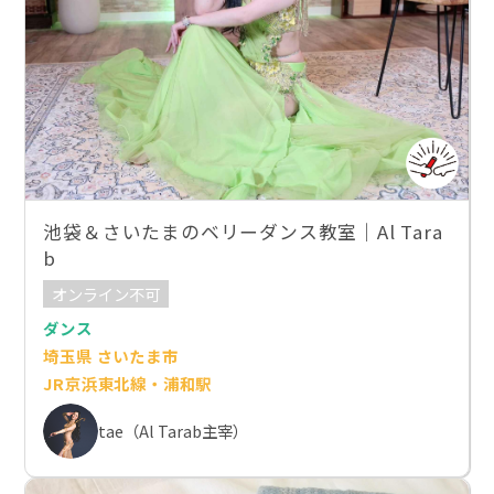
池袋＆さいたまのベリーダンス教室｜Al Tara
b
オンライン不可
ダンス
埼玉県 さいたま市
JR京浜東北線・浦和駅
tae（Al Tarab主宰）