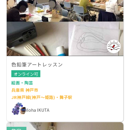
色鉛筆アートレッスン
オンライン可
絵画・陶芸
兵庫県 神戸市
JR神戸線(神戸～姫路)・舞子駅
iloha IKUTA