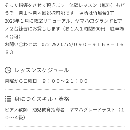
そった指導をさせて頂きます。体験レッスン（無料）もど
うぞ 月１～月４回選択可能です 場所は竹城台3丁
2023年１月に教室リニューアル、ヤマハC3グランドピア
ノ２台練習にお貸しします（お１人１時間900円 駐車場
３台可）
お問い合わせは 072-292-0775/０９０－９１６８－１６
８３
レッスンスケジュール
月曜から日曜日 ９：００〜２１：００
身につくスキル・資格
ピアノ教師 幼児教育指導者 ヤマハグレードテスト（１
０〜４級）