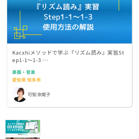
Kacxhiメソッドで学ぶ『リズム読み』実習St
ep1-1〜1-3 …
楽器・音楽
愛知県 知多市
可知 奈尾子