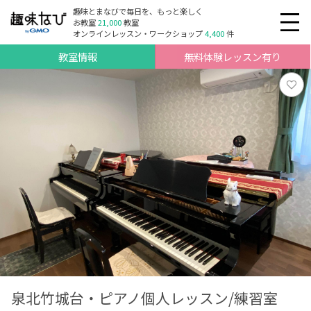
趣味とまなびで毎日を、もっと楽しく
お教室
21,000
教室
オンラインレッスン・ワークショップ
4,400
件
教室情報
無料体験レッスン有り
泉北竹城台・ピアノ個人レッスン/練習室