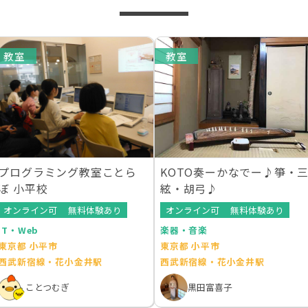
教室
教室
プログラミング教室ことら
KOTO奏ーかなでー♪箏・
ぼ 小平校
絃・胡弓♪
オンライン可
無料体験あり
オンライン可
無料体験あり
IT・Web
楽器・音楽
東京都 小平市
東京都 小平市
西武新宿線・花小金井駅
西武新宿線・花小金井駅
ことつむぎ
黒田富喜子