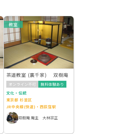
教室
三
茶道教室 (裏千家) 双樹庵
オンライン不可
無料体験あり
文化・伝統
東京都 杉並区
JR中央線(快速)・西荻窪駅
双樹庵 庵主 大林宗正