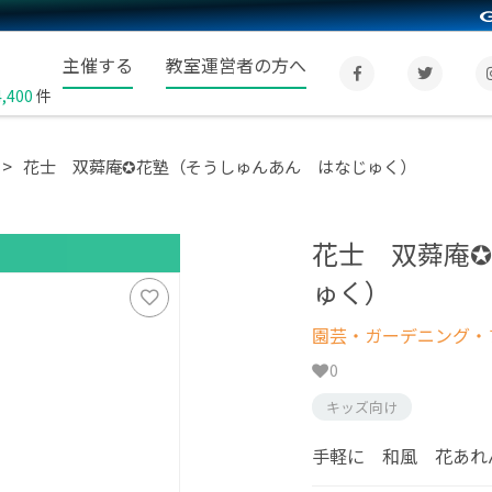
主催する
教室運営者の方へ
4,400
件
花士 双蕣庵✪花塾（そうしゅんあん はなじゅく）
花士 双蕣庵
ゅく）
園芸・ガーデニング・フ
0
キッズ向け
手軽に 和風 花あれ