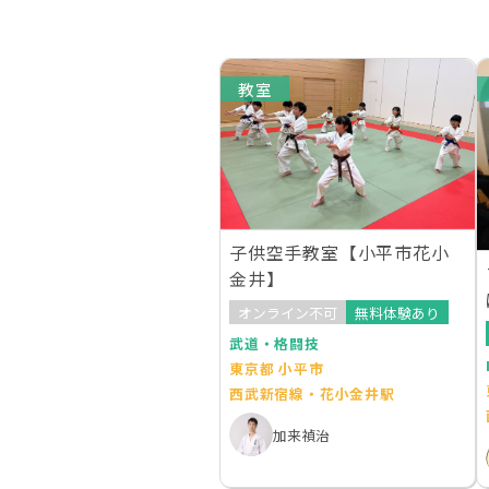
教室
子供空手教室【小平市花小
金井】
オンライン不可
無料体験あり
武道・格闘技
東京都 小平市
西武新宿線・花小金井駅
加来禎治