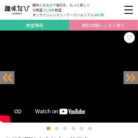
趣味とまなびで毎日を、もっと楽しく
お教室
21,000
教室
オンラインレッスン・ワークショップ
4,400
件
教室情報
無料体験レッスン有り