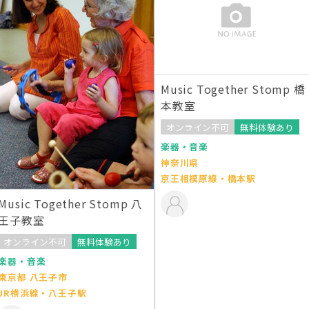
Music Together Stomp 橋
本教室
オンライン不可
無料体験あり
楽器・音楽
神奈川県
京王相模原線・橋本駅
Music Together Stomp 八
王子教室
オンライン不可
無料体験あり
楽器・音楽
東京都 八王子市
JR横浜線・八王子駅