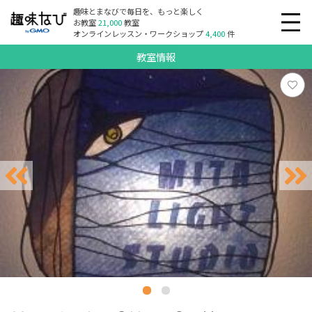
趣味とまなびで毎日を、もっと楽しく
お教室
21,000
教室
オンラインレッスン・ワークショップ
4,400
件
教室情報