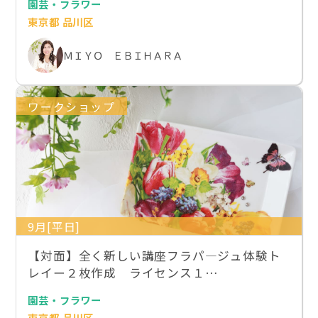
園芸・フラワー
東京都 品川区
ＭＩＹＯ ＥＢＩＨＡＲＡ
ワークショップ
9月[平日]
【対面】全く新しい講座フラパ―ジュ体験ト
レイー２枚作成 ライセンス１…
園芸・フラワー
東京都 品川区