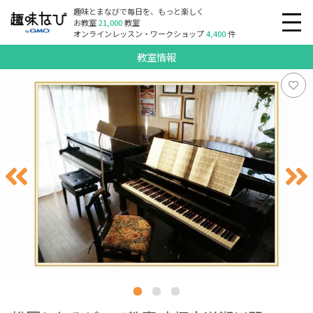
趣味とまなびで毎日を、もっと楽しく
お教室
21,000
教室
オンラインレッスン・ワークショップ
4,400
件
教室情報