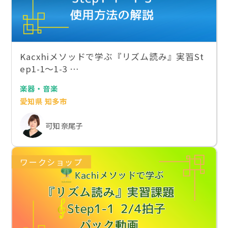
Kacxhiメソッドで学ぶ『リズム読み』実習St
ep1-1〜1-3 …
楽器・音楽
愛知県 知多市
可知 奈尾子
ワークショップ