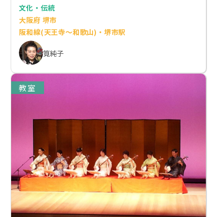
文化・伝統
大阪府 堺市
阪和線(天王寺～和歌山)・堺市駅
筧純子
教室