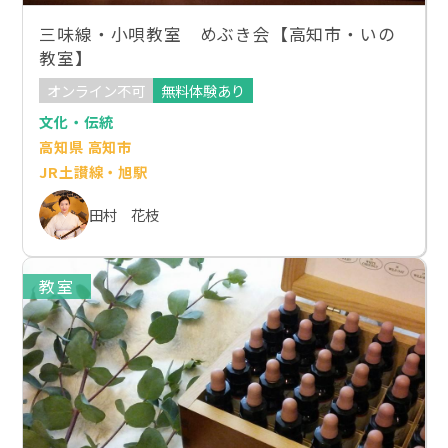
三味線・小唄教室 めぶき会【高知市・いの
教室】
オンライン不可
無料体験あり
文化・伝統
高知県 高知市
JR土讃線・旭駅
田村 花枝
教室